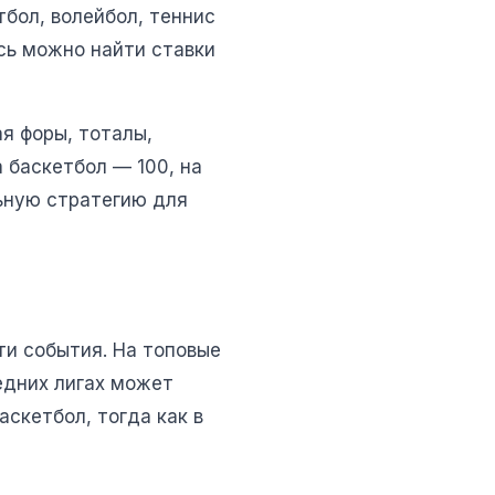
тбол, волейбол, теннис
сь можно найти ставки
я форы, тоталы,
а баскетбол — 100, на
ьную стратегию для
ти события. На топовые
едних лигах может
скетбол, тогда как в