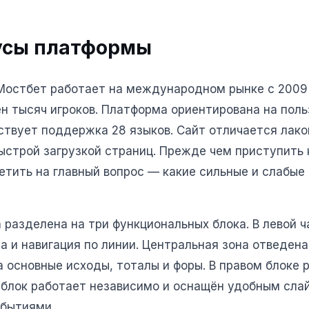
усы платформы
Мостбет работает на международном рынке с 2009 
н тысяч игроков. Платформа ориентирована на поль
ьствует поддержка 28 языков. Сайт отличается лак
быстрой загрузкой страниц. Прежде чем приступить
етить на главный вопрос — какие сильные и слабые 
 разделена на три функциональных блока. В левой 
а и навигация по линии. Центральная зона отведена
 основные исходы, тоталы и форы. В правом блоке 
 блок работает независимо и оснащён удобным сла
бытиями.