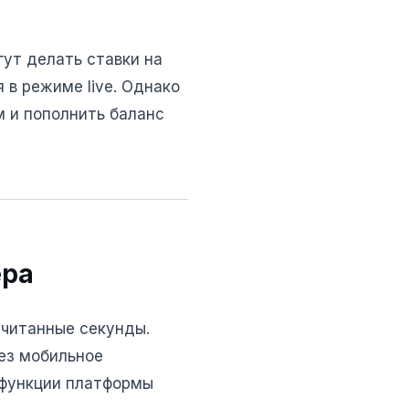
ут делать ставки на
я в режиме live. Однако
 и пополнить баланс
ера
считанные секунды.
рез мобильное
е функции платформы