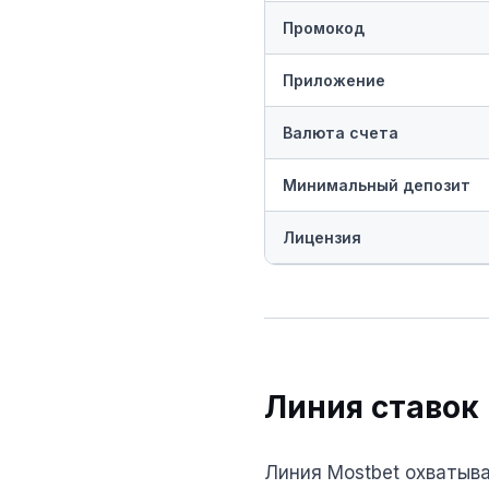
Промокод
Приложение
Валюта счета
Минимальный депозит
Лицензия
Линия ставок
Линия Mostbet охватыва