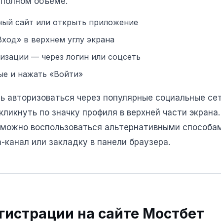
 полном объёме.
ный сайт или открыть приложение
Вход» в верхнем углу экрана
изации — через логин или соцсеть
ые и нажать «Войти»
ь авторизоваться через популярные социальные сет
кликнуть по значку профиля в верхней части экрана
 можно воспользоваться альтернативными способа
m-канал или закладку в панели браузера.
гистрации на сайте Мостбет