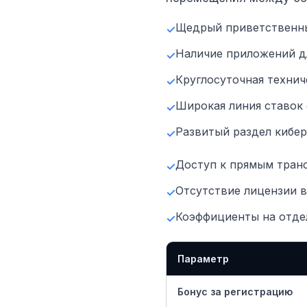
Щедрый приветственны
Наличие приложений дл
Круглосуточная технич
Широкая линия ставок 
Развитый раздел кибер
Доступ к прямым транс
Отсутствие лицензии 
Коэффициенты на отде
Параметр
Бонус за регистрацию