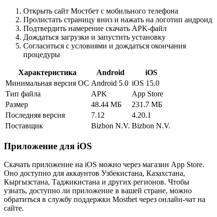
Открыть сайт Мостбет с мобильного телефона
Пролистать страницу вниз и нажать на логотип андроид
Подтвердить намерение скачать APK-файл
Дождаться загрузки и запустить установку
Согласиться с условиями и дождаться окончания
процедуры
Характеристика
Android
iOS
Минимальная версия ОС
Android 5.0
iOS 15.0
Тип файла
APK
App Store
Размер
48.44 МБ
231.7 МБ
Последняя версия
7.12
4.20.1
Поставщик
Bizbon N.V.
Bizbon N.V.
Приложение для iOS
Скачать приложение на iOS можно через магазин App Store.
Оно доступно для аккаунтов Узбекистана, Казахстана,
Кыргызстана, Таджикистана и других регионов. Чтобы
узнать, доступно ли приложение в вашей стране, можно
обратиться в службу поддержки Mostbet через онлайн-чат на
сайте.