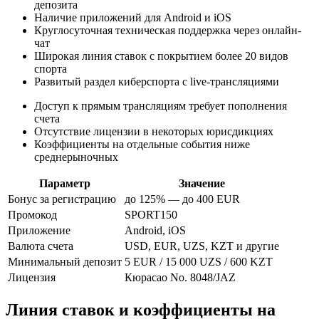
депозита
Наличие приложений для Android и iOS
Круглосуточная техническая поддержка через онлайн-
чат
Широкая линия ставок с покрытием более 20 видов
спорта
Развитый раздел киберспорта с live-трансляциями
Доступ к прямым трансляциям требует пополнения
счета
Отсутствие лицензии в некоторых юрисдикциях
Коэффициенты на отдельные события ниже
среднерыночных
Параметр
Значение
Бонус за регистрацию
до 125% — до 400 EUR
Промокод
SPORT150
Приложение
Android, iOS
Валюта счета
USD, EUR, UZS, KZT и другие
Минимальный депозит
5 EUR / 15 000 UZS / 600 KZT
Лицензия
Кюрасао No. 8048/JAZ
Линия ставок и коэффициенты на