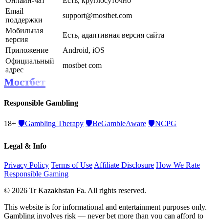
Онлайн-чат
Есть, круглосуточно
Email
support@mostbet.com
поддержки
Мобильная
Есть, адаптивная версия сайта
версия
Приложение
Android, iOS
Официальный
mostbet com
адрес
Мостбет
Responsible Gambling
18+
🛡️
Gambling Therapy
🛡️
BeGambleAware
🛡️
NCPG
Legal & Info
Privacy Policy
Terms of Use
Affiliate Disclosure
How We Rate
Responsible Gaming
© 2026 Tr Kazakhstan Fa. All rights reserved.
This website is for informational and entertainment purposes only.
Gambling involves risk — never bet more than you can afford to