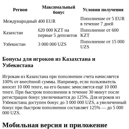
Максимальный
Регион
Условия получения
бонус
Пополнение от 5 EUR
Международный
400 EUR
в течение 7 дней
620 000 KZT на
Пополнение от 600
Казахстан
первые 5 депозитов
KZT
Пополнение от 15 000
Узбекистан
3 000 000 UZS
UZS
Бонусы для игроков из Казахстана и
Узбекистана
Игрокам из Казахстана при пополнении счета начисляется
100% от внесённой суммы. Например, если пользователь
вносит 10 000 тенге, на его баланс зачисляется ещё 10 000
тенге. При быстром пополнении в течение 30 минут после
регистрации бонус увеличивается до 125%. Для игроков из
Узбекистана доступен бонус до 3 000 000 UZS, а увеличенный
бонус при быстром пополнении составляет 125% — до 5 000
000 UZS.
Мобильная версия и приложение