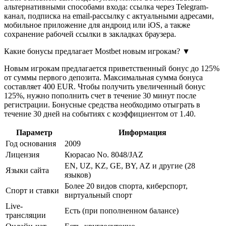
альтернативными способами входа: ссылка через Telegram-
канал, подписка на email-рассылку с актуальными адресами,
мобильное приложение для андроид или iOS, а также
сохранение рабочей ссылки в закладках браузера.
Какие бонусы предлагает Mostbet новым игрокам?
▼
Новым игрокам предлагается приветственный бонус до 125%
от суммы первого депозита. Максимальная сумма бонуса
составляет 400 EUR. Чтобы получить увеличенный бонус
125%, нужно пополнить счет в течение 30 минут после
регистрации. Бонусные средства необходимо отыграть в
течение 30 дней на событиях с коэффициентом от 1.40.
Параметр
Информация
Год основания
2009
Лицензия
Кюрасао No. 8048/JAZ
EN, UZ, KZ, GE, BY, AZ и другие (28
Языки сайта
языков)
Более 20 видов спорта, киберспорт,
Спорт и ставки
виртуальный спорт
Live-
Есть (при пополненном балансе)
трансляции