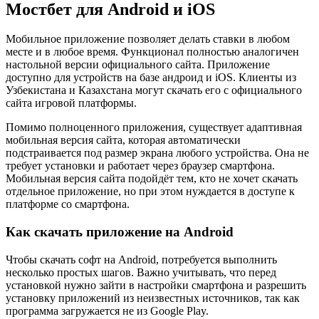
Мостбет для Android и iOS
Мобильное приложение позволяет делать ставки в любом
месте и в любое время. Функционал полностью аналогичен
настольной версии официального сайта. Приложение
доступно для устройств на базе андроид и iOS. Клиенты из
Узбекистана и Казахстана могут скачать его с официального
сайта игровой платформы.
Помимо полноценного приложения, существует адаптивная
мобильная версия сайта, которая автоматически
подстраивается под размер экрана любого устройства. Она не
требует установки и работает через браузер смартфона.
Мобильная версия сайта подойдёт тем, кто не хочет скачать
отдельное приложение, но при этом нуждается в доступе к
платформе со смартфона.
Как скачать приложение на Android
Чтобы скачать софт на Android, потребуется выполнить
несколько простых шагов. Важно учитывать, что перед
установкой нужно зайти в настройки смартфона и разрешить
установку приложений из неизвестных источников, так как
программа загружается не из Google Play.