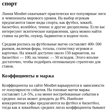
спорт
Линия Mostbet охватывает практически все популярные лиги
и чемпионаты мирового уровня. На выбор игрокам
предлагаются такие виды спорта, как футбол, хоккей,
баскетбол, волейбол, теннис и другие дисциплины. Если вас
интересуют экзотические направления, здесь можно найти
ставки на регби, снукер, бадминтон и водное поло.
Средняя роспись на футбольные матчи составляет 400–500
рынков, включая форы, тоталы, статистику игроков и
карточки. На хоккей доступно около 150 вариантов, на
баскетбол — 100, на теннис — 50 исходов. Этого вполне
достаточно, чтобы подобрать оптимальную стратегию для
ставок.
Коэффициенты и маржа
Коэффициенты на сайте Mostbet варьируются в зависимости
от популярности события. На топовые матчи маржа
составляет 1,4–5%, а на менее востребованные события в
средних лигах может доходить до 8%. Наиболее
конкурентные кэфы предлагаются на футбол и баскетбол,
тогда как в хоккейных средних лигах коэффициенты бывают