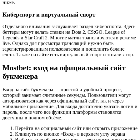
ниже.
Киберспорт и виртуальный спорт
Отдельного внимания заслуживает раздел киберспорта. Здесь
беттеры могут делать ставки на Dota 2, CS:GO, League of
Legends и Star Craft 2. Многие матчи транслируются в режиме
live. Однако для просмотра трансляций нужно быть
зарегистрированным пользователем и пополнить баланс
счета. Также на сайте есть виртуальный спорт и тотализатор.
Mostbet: вход на официальный сайт
букмекера
Вход на сайт букмекера — простой и удобный процесс,
который занимает считанные секунды. Пользователи могут
авторизоваться как через официальный сайт, так и через
мобильное приложение. Для входа достаточно указать логин и
пароль, после чего все функции платформы становятся
доступны в полном объёме.
Перейти на официальный сайт или открыть приложение
Кликнуть по кнопке «Вход» в верхнем углу экрана
Выбрать способ авторизации — через логин или соцсеть