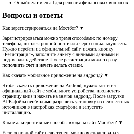
Онлайн-чат и email для решения финансовых вопросов
Вопросы и ответы
Как зарегистрироваться на Мостбет?
▼
Зарегистрироваться можно тремя способами: по номеру
телефона, по электронной почте или через социальную сеть.
Нужно перейти на официальный сайт, нажать кнопку
«Регистрация», заполнить анкету с личными данными и
подтвердить действие. После регистрации можно сразу
пополнить счет и начать делать ставки.
Как скачать мобильное приложение на андроид?
▼
Чтобы скачать приложение на Android, нужно зайти на
официальный сайт с мобильного устройства, пролистать
страницу вниз и нажать на значок андроид. После загрузки
APK-файла необходимо разрешить установку из неизвестных
источников в настройках смартфона и запустить
инсталляцию.
Какие альтернативные способы входа на сайт Мостбет?
▼
Если основной сайт недоступен, можно воспользоваться