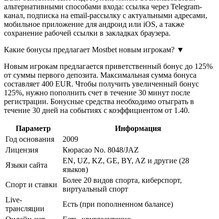
альтернативными способами входа: ссылка через Telegram-
канал, подписка на email-рассылку с актуальными адресами,
мобильное приложение для андроид или iOS, а также
сохранение рабочей ссылки в закладках браузера.
Какие бонусы предлагает Mostbet новым игрокам?
▼
Новым игрокам предлагается приветственный бонус до 125%
от суммы первого депозита. Максимальная сумма бонуса
составляет 400 EUR. Чтобы получить увеличенный бонус
125%, нужно пополнить счет в течение 30 минут после
регистрации. Бонусные средства необходимо отыграть в
течение 30 дней на событиях с коэффициентом от 1.40.
Параметр
Информация
Год основания
2009
Лицензия
Кюрасао No. 8048/JAZ
EN, UZ, KZ, GE, BY, AZ и другие (28
Языки сайта
языков)
Более 20 видов спорта, киберспорт,
Спорт и ставки
виртуальный спорт
Live-
Есть (при пополненном балансе)
трансляции