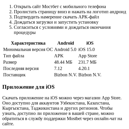
Открыть сайт Мостбет с мобильного телефона
Пролистать страницу вниз и нажать на логотип андроид
Подтвердить намерение скачать APK-файл
Дождаться загрузки и запустить установку
Согласиться с условиями и дождаться окончания
процедуры
Характеристика
Android
iOS
Минимальная версия ОС
Android 5.0
iOS 15.0
Тип файла
APK
App Store
Размер
48.44 МБ
231.7 МБ
Последняя версия
7.12
4.20.1
Поставщик
Bizbon N.V.
Bizbon N.V.
Приложение для iOS
Скачать приложение на iOS можно через магазин App Store.
Оно доступно для аккаунтов Узбекистана, Казахстана,
Кыргызстана, Таджикистана и других регионов. Чтобы
узнать, доступно ли приложение в вашей стране, можно
обратиться в службу поддержки Mostbet через онлайн-чат на
сайте.