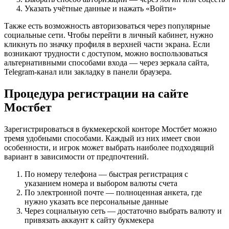
Указать учётные данные и нажать «Войти»
Также есть возможность авторизоваться через популярные
социальные сети. Чтобы перейти в личный кабинет, нужно
кликнуть по значку профиля в верхней части экрана. Если
возникают трудности с доступом, можно воспользоваться
альтернативными способами входа — через зеркала сайта,
Telegram-канал или закладку в панели браузера.
Процедура регистрации на сайте
Мостбет
Зарегистрироваться в букмекерской конторе Мостбет можно
тремя удобными способами. Каждый из них имеет свои
особенности, и игрок может выбрать наиболее подходящий
вариант в зависимости от предпочтений.
По номеру телефона — быстрая регистрация с
указанием номера и выбором валюты счета
По электронной почте — полноценная анкета, где
нужно указать все персональные данные
Через социальную сеть — достаточно выбрать валюту и
привязать аккаунт к сайту букмекера