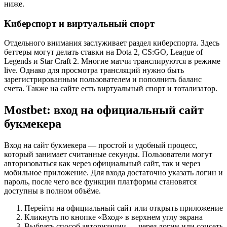
ниже.
Киберспорт и виртуальный спорт
Отдельного внимания заслуживает раздел киберспорта. Здесь
беттеры могут делать ставки на Dota 2, CS:GO, League of
Legends и Star Craft 2. Многие матчи транслируются в режиме
live. Однако для просмотра трансляций нужно быть
зарегистрированным пользователем и пополнить баланс
счета. Также на сайте есть виртуальный спорт и тотализатор.
Mostbet: вход на официальный сайт
букмекера
Вход на сайт букмекера — простой и удобный процесс,
который занимает считанные секунды. Пользователи могут
авторизоваться как через официальный сайт, так и через
мобильное приложение. Для входа достаточно указать логин и
пароль, после чего все функции платформы становятся
доступны в полном объёме.
Перейти на официальный сайт или открыть приложение
Кликнуть по кнопке «Вход» в верхнем углу экрана
Выбрать способ авторизации — через логин или соцсеть