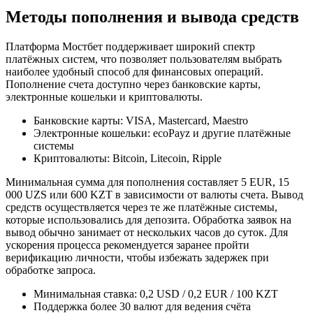
Методы пополнения и вывода средств
Платформа Мостбет поддерживает широкий спектр
платёжных систем, что позволяет пользователям выбрать
наиболее удобный способ для финансовых операций.
Пополнение счета доступно через банковские карты,
электронные кошельки и криптовалюты.
Банковские карты: VISA, Mastercard, Maestro
Электронные кошельки: ecoPayz и другие платёжные
системы
Криптовалюты: Bitcoin, Litecoin, Ripple
Минимальная сумма для пополнения составляет 5 EUR, 15
000 UZS или 600 KZT в зависимости от валюты счета. Вывод
средств осуществляется через те же платёжные системы,
которые использовались для депозита. Обработка заявок на
вывод обычно занимает от нескольких часов до суток. Для
ускорения процесса рекомендуется заранее пройти
верификацию личности, чтобы избежать задержек при
обработке запроса.
Минимальная ставка: 0,2 USD / 0,2 EUR / 100 KZT
Поддержка более 30 валют для ведения счёта