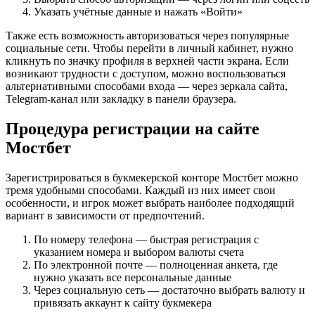
Указать учётные данные и нажать «Войти»
Также есть возможность авторизоваться через популярные
социальные сети. Чтобы перейти в личный кабинет, нужно
кликнуть по значку профиля в верхней части экрана. Если
возникают трудности с доступом, можно воспользоваться
альтернативными способами входа — через зеркала сайта,
Telegram-канал или закладку в панели браузера.
Процедура регистрации на сайте
Мостбет
Зарегистрироваться в букмекерской конторе Мостбет можно
тремя удобными способами. Каждый из них имеет свои
особенности, и игрок может выбрать наиболее подходящий
вариант в зависимости от предпочтений.
По номеру телефона — быстрая регистрация с
указанием номера и выбором валюты счета
По электронной почте — полноценная анкета, где
нужно указать все персональные данные
Через социальную сеть — достаточно выбрать валюту и
привязать аккаунт к сайту букмекера