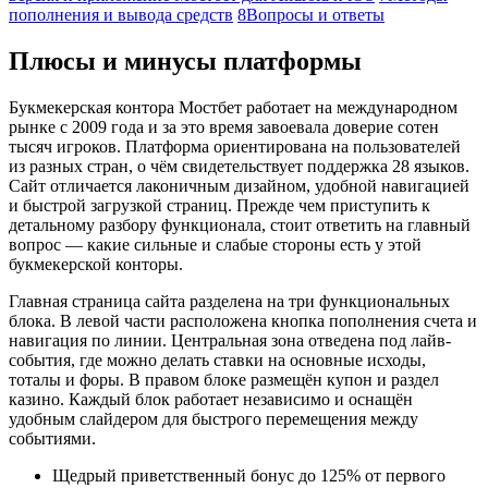
пополнения и вывода средств
8
Вопросы и ответы
Плюсы и минусы платформы
Букмекерская контора Мостбет работает на международном
рынке с 2009 года и за это время завоевала доверие сотен
тысяч игроков. Платформа ориентирована на пользователей
из разных стран, о чём свидетельствует поддержка 28 языков.
Сайт отличается лаконичным дизайном, удобной навигацией
и быстрой загрузкой страниц. Прежде чем приступить к
детальному разбору функционала, стоит ответить на главный
вопрос — какие сильные и слабые стороны есть у этой
букмекерской конторы.
Главная страница сайта разделена на три функциональных
блока. В левой части расположена кнопка пополнения счета и
навигация по линии. Центральная зона отведена под лайв-
события, где можно делать ставки на основные исходы,
тоталы и форы. В правом блоке размещён купон и раздел
казино. Каждый блок работает независимо и оснащён
удобным слайдером для быстрого перемещения между
событиями.
Щедрый приветственный бонус до 125% от первого