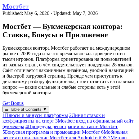
Мостбет
Published: May 6, 2026
·
Updated: May 7, 2026
Мостбет — Букмекерская контора:
Ставки, Бонусы и Приложение
Букмекерская контора Мостбет работает на международном
рынке с 2009 года и за это время завоевала доверие сотен
тысяч игроков. Платформа ориентирована на пользователей
из разных стран, о чём свидетельствует поддержка 28 языков.
Сайт отличается лаконичным дизайном, удобной навигацией
и быстрой загрузкой страниц. Прежде чем приступить к
детальному разбору функционала, стоит ответить на главный
вопрос — какие сильные и слабые стороны есть у этой
букмекерской конторы.
Get Bonus
☰
Table of Contents
▼
1
Плюсы и минусы платформы
2
Линия ставок и
коэффициенты на спорт
3
Mostbet: вход на официальный сайт
букмекера
4
Процедура регистрации на сайте Мостбет
5
Бонусная программа и промоакции Мостбет
6
Мобильная
версия и приложение Мостбет для Android и iOS
7
Методы