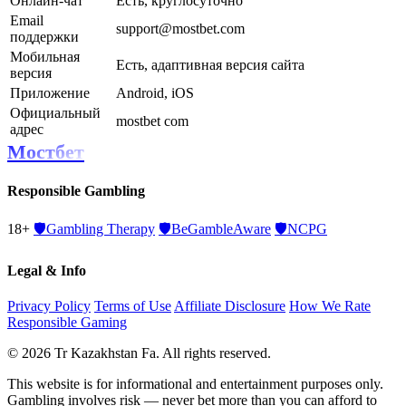
Онлайн-чат
Есть, круглосуточно
Email
support@mostbet.com
поддержки
Мобильная
Есть, адаптивная версия сайта
версия
Приложение
Android, iOS
Официальный
mostbet com
адрес
Мостбет
Responsible Gambling
18+
🛡️
Gambling Therapy
🛡️
BeGambleAware
🛡️
NCPG
Legal & Info
Privacy Policy
Terms of Use
Affiliate Disclosure
How We Rate
Responsible Gaming
© 2026 Tr Kazakhstan Fa. All rights reserved.
This website is for informational and entertainment purposes only.
Gambling involves risk — never bet more than you can afford to