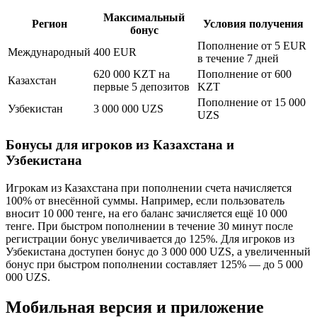
Максимальный
Регион
Условия получения
бонус
Пополнение от 5 EUR
Международный
400 EUR
в течение 7 дней
620 000 KZT на
Пополнение от 600
Казахстан
первые 5 депозитов
KZT
Пополнение от 15 000
Узбекистан
3 000 000 UZS
UZS
Бонусы для игроков из Казахстана и
Узбекистана
Игрокам из Казахстана при пополнении счета начисляется
100% от внесённой суммы. Например, если пользователь
вносит 10 000 тенге, на его баланс зачисляется ещё 10 000
тенге. При быстром пополнении в течение 30 минут после
регистрации бонус увеличивается до 125%. Для игроков из
Узбекистана доступен бонус до 3 000 000 UZS, а увеличенный
бонус при быстром пополнении составляет 125% — до 5 000
000 UZS.
Мобильная версия и приложение