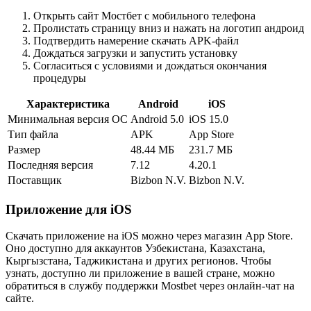
Открыть сайт Мостбет с мобильного телефона
Пролистать страницу вниз и нажать на логотип андроид
Подтвердить намерение скачать APK-файл
Дождаться загрузки и запустить установку
Согласиться с условиями и дождаться окончания
процедуры
Характеристика
Android
iOS
Минимальная версия ОС
Android 5.0
iOS 15.0
Тип файла
APK
App Store
Размер
48.44 МБ
231.7 МБ
Последняя версия
7.12
4.20.1
Поставщик
Bizbon N.V.
Bizbon N.V.
Приложение для iOS
Скачать приложение на iOS можно через магазин App Store.
Оно доступно для аккаунтов Узбекистана, Казахстана,
Кыргызстана, Таджикистана и других регионов. Чтобы
узнать, доступно ли приложение в вашей стране, можно
обратиться в службу поддержки Mostbet через онлайн-чат на
сайте.