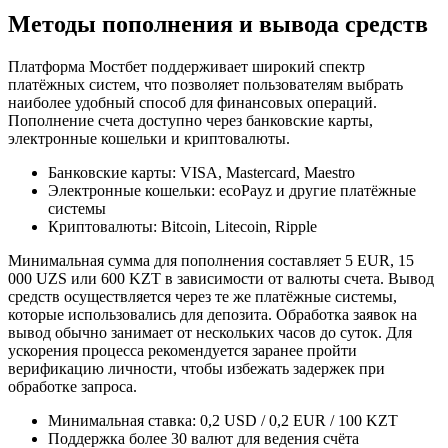
Методы пополнения и вывода средств
Платформа Мостбет поддерживает широкий спектр
платёжных систем, что позволяет пользователям выбрать
наиболее удобный способ для финансовых операций.
Пополнение счета доступно через банковские карты,
электронные кошельки и криптовалюты.
Банковские карты: VISA, Mastercard, Maestro
Электронные кошельки: ecoPayz и другие платёжные
системы
Криптовалюты: Bitcoin, Litecoin, Ripple
Минимальная сумма для пополнения составляет 5 EUR, 15
000 UZS или 600 KZT в зависимости от валюты счета. Вывод
средств осуществляется через те же платёжные системы,
которые использовались для депозита. Обработка заявок на
вывод обычно занимает от нескольких часов до суток. Для
ускорения процесса рекомендуется заранее пройти
верификацию личности, чтобы избежать задержек при
обработке запроса.
Минимальная ставка: 0,2 USD / 0,2 EUR / 100 KZT
Поддержка более 30 валют для ведения счёта