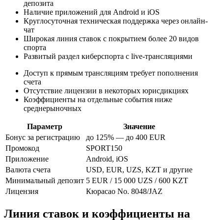
депозита
Наличие приложений для Android и iOS
Круглосуточная техническая поддержка через онлайн-
чат
Широкая линия ставок с покрытием более 20 видов
спорта
Развитый раздел киберспорта с live-трансляциями
Доступ к прямым трансляциям требует пополнения
счета
Отсутствие лицензии в некоторых юрисдикциях
Коэффициенты на отдельные события ниже
среднерыночных
Параметр
Значение
Бонус за регистрацию
до 125% — до 400 EUR
Промокод
SPORT150
Приложение
Android, iOS
Валюта счета
USD, EUR, UZS, KZT и другие
Минимальный депозит
5 EUR / 15 000 UZS / 600 KZT
Лицензия
Кюрасао No. 8048/JAZ
Линия ставок и коэффициенты на