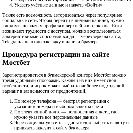
Указать учётные данные и нажать «Войти»
Также есть возможность авторизоваться через популярные
социальные сети. Чтобы перейти в личный кабинет, нужно
кликнуть по значку профиля в верхней части экрана. Если
возникают трудности с доступом, можно воспользоваться
альтернативными способами входа — через зеркала сайта,
Telegram-канал или закладку в панели браузера.
Процедура регистрации на сайте
Мостбет
Зарегистрироваться в букмекерской конторе Мостбет можно
тремя удобными способами. Каждый из них имеет свои
особенности, и игрок может выбрать наиболее подходящий
вариант в зависимости от предпочтений.
По номеру телефона — быстрая регистрация с
указанием номера и выбором валюты счета
По электронной почте — полноценная анкета, где
нужно указать все персональные данные
Через социальную сеть — достаточно выбрать валюту и
привязать аккаунт к сайту букмекера