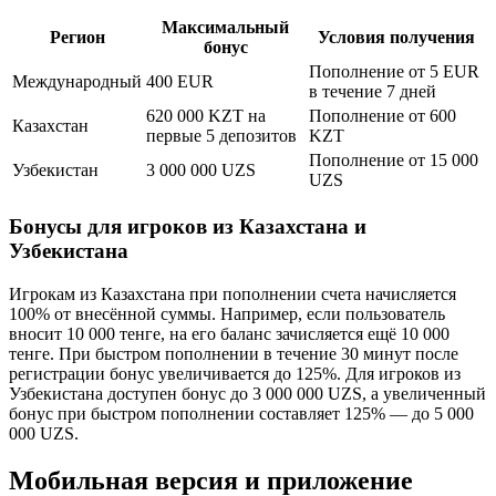
Максимальный
Регион
Условия получения
бонус
Пополнение от 5 EUR
Международный
400 EUR
в течение 7 дней
620 000 KZT на
Пополнение от 600
Казахстан
первые 5 депозитов
KZT
Пополнение от 15 000
Узбекистан
3 000 000 UZS
UZS
Бонусы для игроков из Казахстана и
Узбекистана
Игрокам из Казахстана при пополнении счета начисляется
100% от внесённой суммы. Например, если пользователь
вносит 10 000 тенге, на его баланс зачисляется ещё 10 000
тенге. При быстром пополнении в течение 30 минут после
регистрации бонус увеличивается до 125%. Для игроков из
Узбекистана доступен бонус до 3 000 000 UZS, а увеличенный
бонус при быстром пополнении составляет 125% — до 5 000
000 UZS.
Мобильная версия и приложение