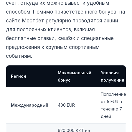
счет, откуда их можно вывести удобным
способом. Помимо приветственного бонуса, на
сайте Мостбет регулярно проводятся акции
для постоянных клиентов, включая
бесплатные ставки, кэшбэк и специальные
предложения к крупным спортивным
событиям.
Максимальный
Условия
Регион
бонус
получения
Пополнение
от 5 EUR в
Международный
400 EUR
течение 7
дней
620 000 KZT на