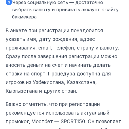
Через социальную сеть — достаточно
выбрать валюту и привязать аккаунт к сайту
букмекера
В анкете при регистрации понадобится
указать имя, дату рождения, адрес
проживания, email, телефон, страну и валюту.
Сразу после завершения регистрации можно
вносить деньги на счет и начинать делать
ставки на спорт. Процедура доступна для
игроков из Узбекистана, Казахстана,
Кыргызстана и других стран.
Важно отметить, что при регистрации
рекомендуется использовать актуальный
промокод Мостбет — SPORT150. Он позволяет