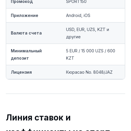
Промокод
SPORT150
Приложение
Android, iOS
USD, EUR, UZS, KZT и
Валюта счета
другие
Минимальный
5 EUR / 15 000 UZS / 600
депозит
KZT
Лицензия
Кюрасао No. 8048/JAZ
Линия ставок и