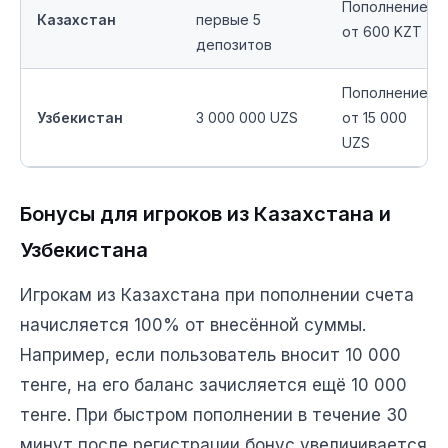
Пополнение
Казахстан
первые 5
от 600 KZT
депозитов
Пополнение
Узбекистан
3 000 000 UZS
от 15 000
UZS
Бонусы для игроков из Казахстана и
Узбекистана
Игрокам из Казахстана при пополнении счета
начисляется 100% от внесённой суммы.
Например, если пользователь вносит 10 000
тенге, на его баланс зачисляется ещё 10 000
тенге. При быстром пополнении в течение 30
минут после регистрации бонус увеличивается