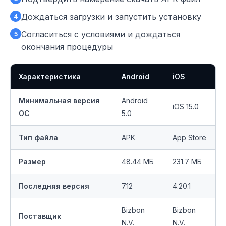
Дождаться загрузки и запустить установку
Согласиться с условиями и дождаться
окончания процедуры
Характеристика
Android
iOS
Минимальная версия
Android
iOS 15.0
ОС
5.0
Тип файла
APK
App Store
Размер
48.44 МБ
231.7 МБ
Последняя версия
7.12
4.20.1
Bizbon
Bizbon
Поставщик
N.V.
N.V.