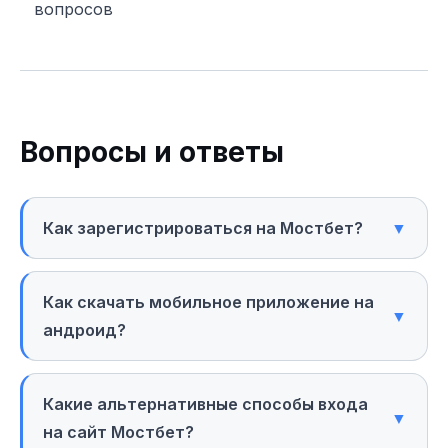
вопросов
Вопросы и ответы
Как зарегистрироваться на Мостбет?
▼
Как скачать мобильное приложение на
▼
андроид?
Какие альтернативные способы входа
▼
на сайт Мостбет?