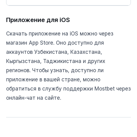
Приложение для iOS
Скачать приложение на iOS можно через
магазин App Store. Оно доступно для
аккаунтов Узбекистана, Казахстана,
Кыргызстана, Таджикистана и других
регионов. Чтобы узнать, доступно ли
приложение в вашей стране, можно
обратиться в службу поддержки Mostbet через
онлайн-чат на сайте.