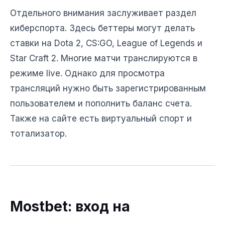
Отдельного внимания заслуживает раздел
киберспорта. Здесь беттеры могут делать
ставки на Dota 2, CS:GO, League of Legends и
Star Craft 2. Многие матчи транслируются в
режиме live. Однако для просмотра
трансляций нужно быть зарегистрированным
пользователем и пополнить баланс счета.
Также на сайте есть виртуальный спорт и
тотализатор.
Mostbet: вход на