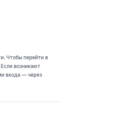
и. Чтобы перейти в
. Если возникают
ми входа — через