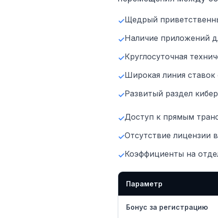
Щедрый приветственны
Наличие приложений дл
Круглосуточная технич
Широкая линия ставок 
Развитый раздел кибер
Доступ к прямым транс
Отсутствие лицензии 
Коэффициенты на отде
Параметр
Бонус за регистрацию