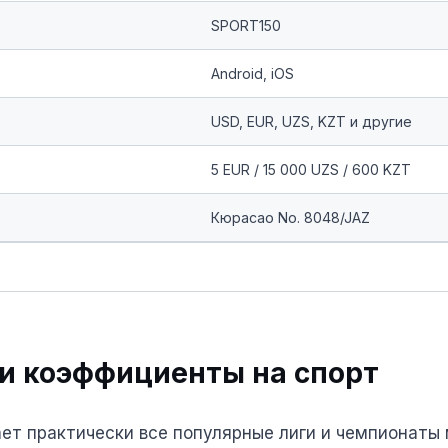
SPORT150
Android, iOS
USD, EUR, UZS, KZT и другие
5 EUR / 15 000 UZS / 600 KZT
Кюрасао No. 8048/JAZ
 и коэффициенты на спорт
ет практически все популярные лиги и чемпионаты 