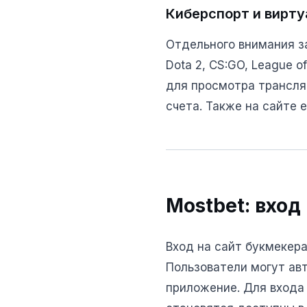
Киберспорт и вирту
Отдельного внимания з
Dota 2, CS:GO, League o
для просмотра трансля
счета. Также на сайте 
Mostbet: вхо
Вход на сайт букмекер
Пользователи могут авт
приложение. Для входа 