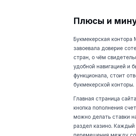
Плюсы и мин
Букмекерская контора 
завоевала доверие соте
стран, о чём свидетел
удобной навигацией и 
функционала, стоит отв
букмекерской конторы.
Главная страница сайта
кнопка пополнения счет
можно делать ставки на
раздел казино. Каждый
перемещения между со