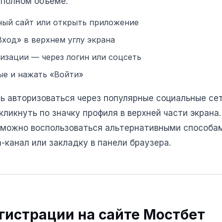
 полном объёме.
ный сайт или открыть приложение
Вход» в верхнем углу экрана
изации — через логин или соцсеть
ые и нажать «Войти»
ь авторизоваться через популярные социальные сет
кликнуть по значку профиля в верхней части экрана
 можно воспользоваться альтернативными способа
m-канал или закладку в панели браузера.
гистрации на сайте Мостбет