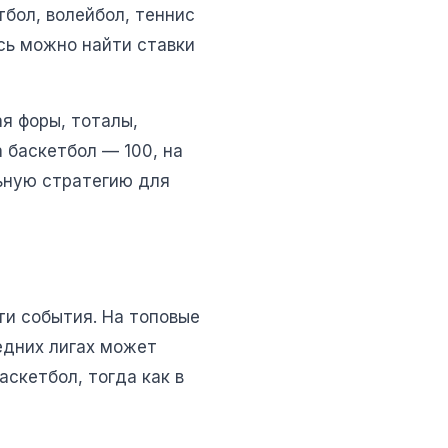
тбол, волейбол, теннис
сь можно найти ставки
я форы, тоталы,
а баскетбол — 100, на
ьную стратегию для
ти события. На топовые
едних лигах может
скетбол, тогда как в