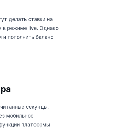
ут делать ставки на
я в режиме live. Однако
 и пополнить баланс
ера
считанные секунды.
рез мобильное
е функции платформы