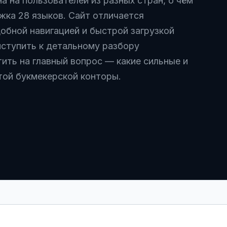
 на пользователей из разных стран, о чём
ка 28 языков. Сайт отличается
обной навигацией и быстрой загрузкой
ступить к детальному разбору
тить на главный вопрос — какие сильные и
той букмекерской конторы.