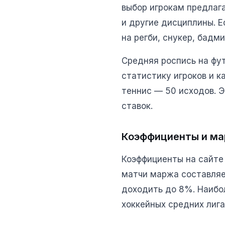
выбор игрокам предлага
и другие дисциплины. Е
на регби, снукер, бадми
Средняя роспись на фу
статистику игроков и к
теннис — 50 исходов. 
ставок.
Коэффициенты и м
Коэффициенты на сайте
матчи маржа составляе
доходить до 8%. Наибол
хоккейных средних лиг